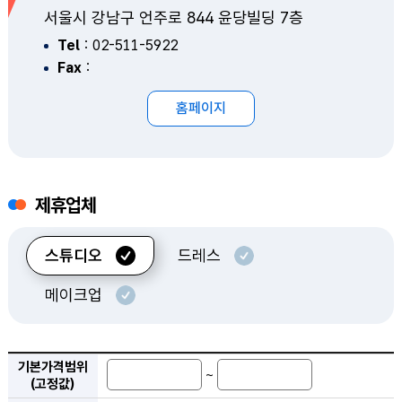
서울시 강남구 언주로 844 윤당빌딩 7층
Tel
: 02-511-5922
Fax
:
홈페이지
제이웨딩
제휴업체
스튜디오
드레스
메이크업
기본가격범위(고정값), 체휴업체명 검색 조회
기본가격범위
~
(고정값)