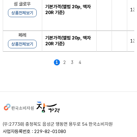
섬 글로우
기본가격(앨범 20p, 액자
13
20R 기준)
상품전체보기
페레
기본가격(앨범 20p, 액자
13
20R 기준)
상품전체보기
1
2
3
4
사이트정보
(우:27738) 충청북도 음성군 맹동면 용두로 54 한국소비자원
사업자등록번호 : 229-82-01080