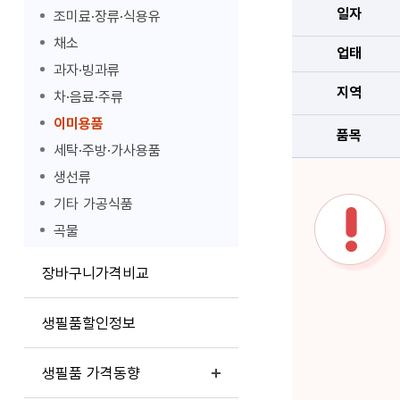
일자
조미료·장류·식용유
채소
업태
과자·빙과류
지역
차·음료·주류
이미용품
품목
세탁·주방·가사용품
생선류
기타 가공식품
곡물
장바구니가격비교
생필품할인정보
생필품 가격동향