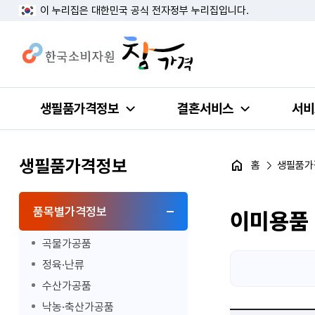
이 누리집은 대한민국 공식 전자정부 누리집입니다.
생필품가격정보
결혼서비스
서비
생필품가격정보
홈
생필품가
품목별가격정보
이미용품
곡물가공품
정육·난류
수산가공품
낙농·축산가공품