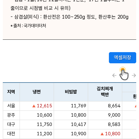
줄이므로 시점별 비교 시 유의)
- 삼겹살(외식) : 환산전은 100~250g 정도, 환산후는 200g
* 출처 : 국가데이터처
엑셀저장
김치찌개
지역
냉면
비빔밥
백반
환
서울
12,615
11,769
8,654
광주
10,600
10,800
9,000
대구
11,750
10,417
8,583
대전
11,200
10,900
10,800