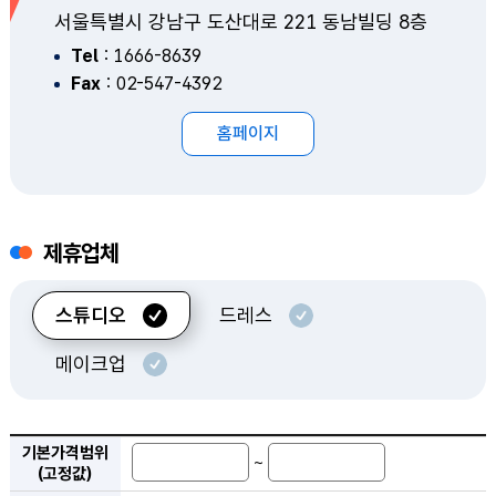
서울특별시 강남구 도산대로 221 동남빌딩 8층
Tel
: 1666-8639
Fax
: 02-547-4392
홈페이지
다이렉트컴즈
제휴업체
스튜디오
드레스
메이크업
기본가격범위(고정값), 체휴업체명 검색 조회
기본가격범위
~
(고정값)