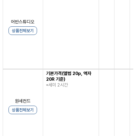
어반스튜디오
상품전체보기
기본가격(앨범 20p, 액자
20R 기준)
1
*세미 2시간
원세컨드
상품전체보기