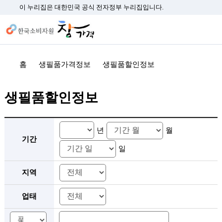
이 누리집은 대한민국 공식 전자정부 누리집입니다.
홈
생필품가격정보
생필품할인정보
생필품할인정보
생필품 검색 조건 선택 - 기간, 지역, 업태, 품목/상품
연도 선택
월 선택
일 선택
년
월
기간
일
지역 선택
지역
업태 선택
업태
품목명 입력
상품명 입력
품목&상품명 선택