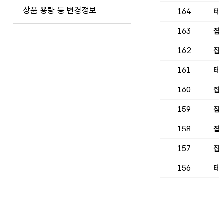
상품 용량 등 변경정보
164
테
163
집
162
집
161
테
160
집
159
집
158
집
157
집
156
테