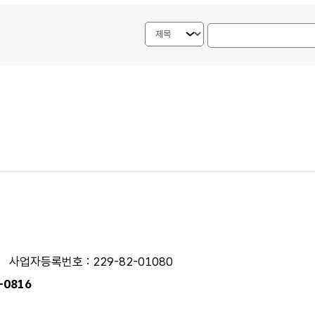
검색내용 선택
게시물 검색단어 입력
사업자등록번호 : 229-82-01080
0-0816