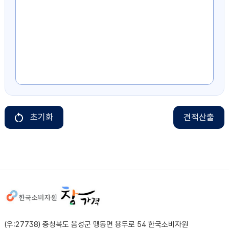
초기화
견적산출
사이트정보
(우:27738) 충청북도 음성군 맹동면 용두로 54 한국소비자원