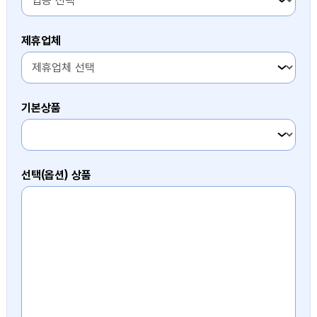
제휴업체
1번째 항목
기본상품
1번째 항목
선택(옵션) 상품