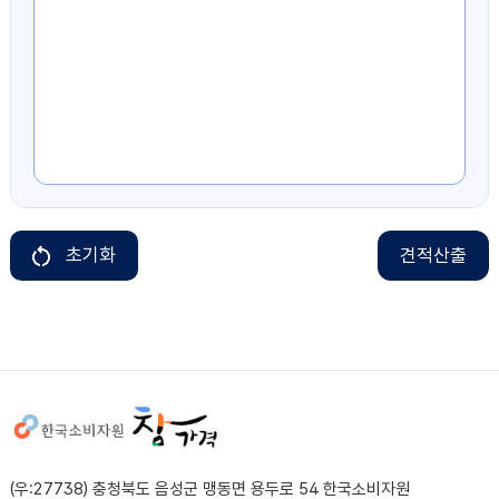
초기화
견적산출
사이트정보
(우:27738) 충청북도 음성군 맹동면 용두로 54 한국소비자원