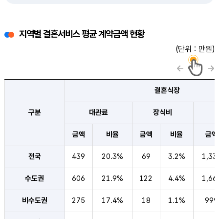
지역별 결혼서비스 평균 계약금액 현황
(단위 : 만원)
결혼식장
구분
대관료
장식비
금액
비율
금액
비율
금액
전국
439
20.3%
69
3.2%
1,33
수도권
606
21.9%
122
4.4%
1,66
비수도권
275
17.4%
18
1.1%
999