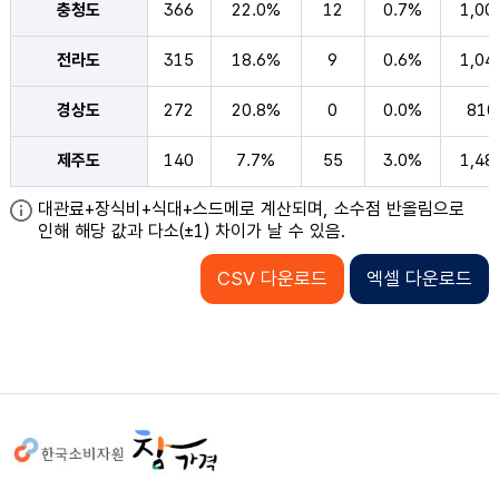
충청도
366
22.0%
12
0.7%
1,00
전라도
315
18.6%
9
0.6%
1,04
경상도
272
20.8%
0
0.0%
810
제주도
140
7.7%
55
3.0%
1,48
대관료+장식비+식대+스드메로 계산되며, 소수점 반올림으로
인해 해당 값과 다소(±1) 차이가 날 수 있음.
CSV 다운로드
엑셀 다운로드
사이트정보