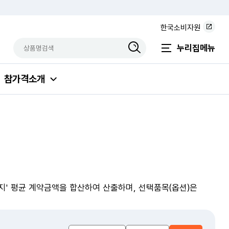
한국소비자원
상품명검색
검색상품입력
누리집메뉴
참가격소개
 패키지' 평균 계약금액을 합산하여 산출하며, 선택품목(옵션)은
년
월