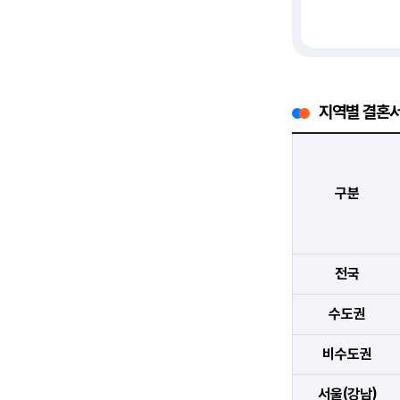
지역별 결혼서
구분
전국
수도권
비수도권
서울(강남)