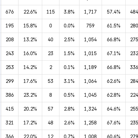
676
22.6%
115
3.8%
1,717
57.4%
48
195
15.8%
0
0.0%
759
61.5%
28
208
13.2%
40
2.5%
1,054
66.8%
27
243
16.0%
23
1.5%
1,015
67.1%
23
253
14.2%
2
0.1%
1,189
66.8%
33
299
17.6%
53
3.1%
1,064
62.6%
28
386
23.2%
8
0.5%
1,045
62.8%
22
415
20.2%
57
2.8%
1,324
64.6%
25
321
17.2%
48
2.6%
1,258
67.6%
23
366
22.0%
12
0.7%
1,008
60.6%
27