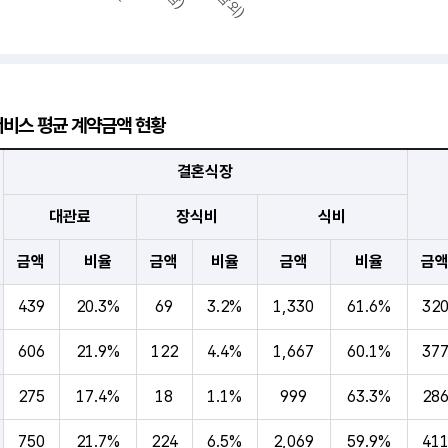
비스 평균 계약금액 현황
지역별 결혼서비스 평균 계약금액 현황
결혼식장
대관료
장식비
식비
금액
비율
금액
비율
금액
비율
금
439
20.3%
69
3.2%
1,330
61.6%
32
606
21.9%
122
4.4%
1,667
60.1%
37
275
17.4%
18
1.1%
999
63.3%
28
750
21.7%
224
6.5%
2,069
59.9%
41