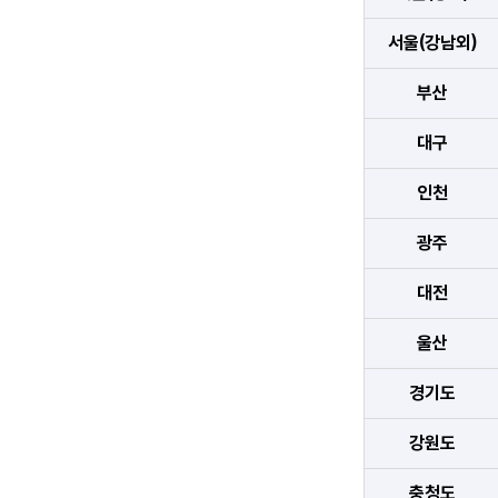
서울(강남외)
부산
대구
인천
광주
대전
울산
경기도
강원도
충청도