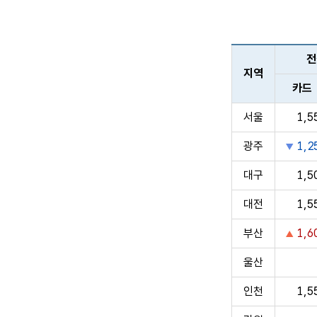
전
지역
카드
서울
1,5
광주
1,2
대구
1,5
대전
1,5
부산
1,6
울산
인천
1,5