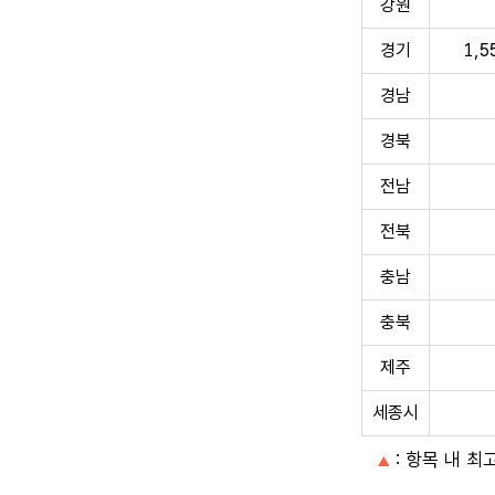
강원
경기
1,5
경남
경북
전남
전북
충남
충북
제주
세종시
: 항목 내 최