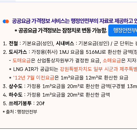
공공요금 가격정보 서비스는 행정안전부의 자료로 제공하고 
* 공공요금 가격정보는 잠정치로 변동 가능함.
행정안전부(
1.
전철
: 기본요금(성인),
시내버스
: 기본요금(성인) / 군 단위는
2.
도시가스
: 가정용(취사) 1MJ 요금을 516MJ로 환산한 금
-
도매요금
은 산업통상자원부가 결정한 요금,
소매요금
은 지자
* LNG AIR가 공급되는
강원특별자치도 일부 시군과 제주특
*
'12년 7월 이전요금
은 1㎥요금을 12㎥로 환산한 요금
3.
상수도
: 가정용 1㎥요금을 20㎥로 환산한 금액(구경별 13m
4.
하수도
: 가정용 1㎥요금을 20㎥로 환산한 금액
5.
쓰레기봉투
: 20ℓ
* 출처 : 행정안전부