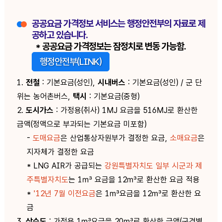
공공요금 가격정보 서비스는 행정안전부의 자료로 제
공하고 있습니다.
* 공공요금 가격정보는 잠정치로 변동 가능함.
행정안전부(LINK)
1.
전철
: 기본요금(성인),
시내버스
: 기본요금(성인) / 군 단
위는 농어촌버스,
택시
: 기본요금(중형)
2.
도시가스
: 가정용(취사) 1MJ 요금을 516MJ로 환산한
금액(정액으로 부과되는 기본요금 미포함)
-
도매요금
은 산업통상자원부가 결정한 요금,
소매요금
은
지자체가 결정한 요금
* LNG AIR가 공급되는
강원특별자치도 일부 시군과 제
주특별자치도
는 1㎥ 요금을 12㎥로 환산한 요금 적용
*
'12년 7월 이전요금
은 1㎥요금을 12㎥로 환산한 요
금
3.
상수도
: 가정용 1㎥요금을 20㎥로 환산한 금액(구경별