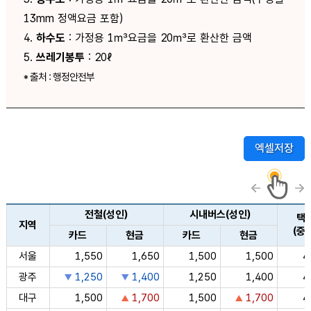
13mm 정액요금 포함)
4.
하수도
: 가정용 1㎥요금을 20㎥로 환산한 금액
5.
쓰레기봉투
: 20ℓ
* 출처 : 행정안전부
엑셀저장
전철(성인)
시내버스(성인)
택
지역
(중
카드
현금
카드
현금
서울
1,550
1,650
1,500
1,500
4
광주
1,250
1,400
1,250
1,400
4
대구
1,500
1,700
1,500
1,700
4