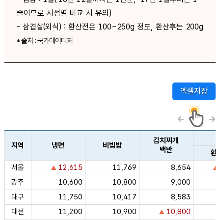
줄이므로 시점별 비교 시 유의)
- 삼겹살(외식) : 환산전은 100~250g 정도, 환산후는 200g
* 출처 : 국가데이터처
엑셀저장
김치찌개
지역
냉면
비빔밥
백반
환
서울
12,615
11,769
8,654
광주
10,600
10,800
9,000
대구
11,750
10,417
8,583
대전
11,200
10,900
10,800