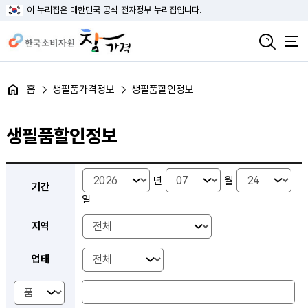
이 누리집은 대한민국 공식 전자정부 누리집입니다.
홈
생필품가격정보
생필품할인정보
생필품할인정보
생필품 검색 조건 선택 - 기간, 지역, 업태, 품목/상품
연도 선택
월 선택
일 선택
년
월
기간
일
지역 선택
지역
업태 선택
업태
품목명 입력
상품명 입력
품목&상품명 선택