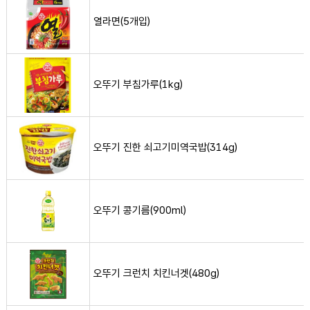
열라면(5개입)
오뚜기 부침가루(1kg) 사진
오뚜기 부침가루(1kg)
오뚜기 진한 쇠고기미역국밥(314g) 사진
오뚜기 진한 쇠고기미역국밥(314g)
오뚜기 콩기름(900ml) 사진
오뚜기 콩기름(900ml)
오뚜기 크런치 치킨너겟(480g) 사진
오뚜기 크런치 치킨너겟(480g)
오뚜기 후랑크핫도그 오리지널(375g) 사진