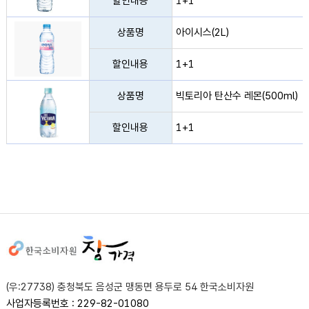
할인내용
1+1
아이시스(2L) 사진
상품명
아이시스(2L)
할인내용
1+1
빅토리아 탄산수 레몬(500ml) 사진
상품명
빅토리아 탄산수 레몬(500ml)
할인내용
1+1
사이트정보
(우:27738) 충청북도 음성군 맹동면 용두로 54 한국소비자원
사업자등록번호 : 229-82-01080