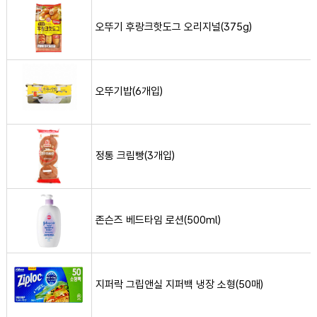
오뚜기 후랑크핫도그 오리지널(375g)
오뚜기밥(6개입) 사진
오뚜기밥(6개입)
정통 크림빵(3개입) 사진
정통 크림빵(3개입)
존슨즈 베드타임 로션(500ml) 사진
존슨즈 베드타임 로션(500ml)
지퍼락 그립앤실 지퍼백 냉장 소형(50매) 사진
지퍼락 그립앤실 지퍼백 냉장 소형(50매)