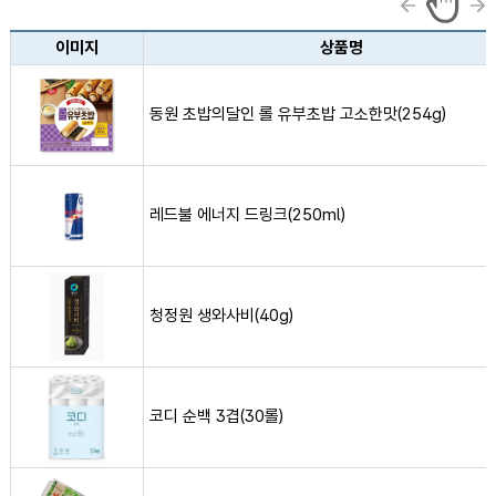
농협유통 생필품 할인정보 목록(이미지, 상품명, 가격, 할인정보)
이미지
상품명
동원 초밥의달인 롤 유부초밥 고소한맛(254g) 사진
동원 초밥의달인 롤 유부초밥 고소한맛(254g)
레드불 에너지 드링크(250ml) 사진
레드불 에너지 드링크(250ml)
청정원 생와사비(40g) 사진
청정원 생와사비(40g)
코디 순백 3겹(30롤) 사진
코디 순백 3겹(30롤)
풀무원 동물복지 목초란(10개) 사진