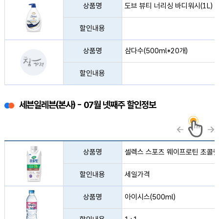
상품명
도브 뷰티 너리싱 바디워시(1L)
할인내용
삼다수(500ml*20개) 사진없음
상품명
삼다수(500ml*20개)
할인내용
세븐일레븐(본사) - 07월 넷째주 할인정보
셀렉스 스포츠 웨이프로틴 초콜릿(330ml) 사진
상품명
셀렉스 스포츠 웨이프로틴 초콜릿(
할인내용
세일가격
아이시스(500ml) 사진
상품명
아이시스(500ml)