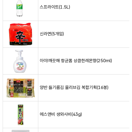
스프라이트(1.5L)
신라면(5개입) 사진
신라면(5개입)
아이!깨끗해 항균폼 상큼한레몬향(250ml) 사진
아이!깨끗해 항균폼 상큼한레몬향(250ml)
양반 들기름김 올리브김 복합기획(16봉) 사진
양반 들기름김 올리브김 복합기획(16봉)
에스앤비 생와사비(43g) 사진
에스앤비 생와사비(43g)
열라면(5개입) 사진