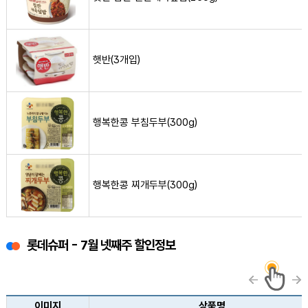
햇반(3개입) 사진
햇반(3개입)
행복한콩 부침두부(300g) 사진
행복한콩 부침두부(300g)
행복한콩 찌개두부(300g) 사진
행복한콩 찌개두부(300g)
롯데슈퍼 - 7월 넷째주 할인정보
롯데슈퍼 생필품 할인정보 목록(이미지, 상품명, 가격, 할인정보)
이미지
상품명