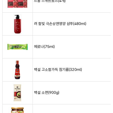
드봉 스위트로즈(4개)
려 함빛 극손상앤영양 샴푸(480ml) 사진
려 함빛 극손상앤영양 샴푸(480ml)
메로나(75ml) 사진
메로나(75ml)
백설 고소함가득 참기름(320ml) 사진
백설 고소함가득 참기름(320ml)
백설 소면(900g) 사진
백설 소면(900g)
복음자리 딸기잼(380g) 사진