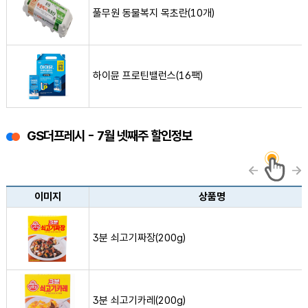
풀무원 동물복지 목초란(10개)
하이뮨 프로틴밸런스(16팩) 사진
하이뮨 프로틴밸런스(16팩)
GS더프레시 - 7월 넷째주 할인정보
GS더프레시 생필품 할인정보 목록(이미지, 상품명, 가격, 할인정보)
이미지
상품명
3분 쇠고기짜장(200g) 사진
3분 쇠고기짜장(200g)
3분 쇠고기카레(200g) 사진
3분 쇠고기카레(200g)