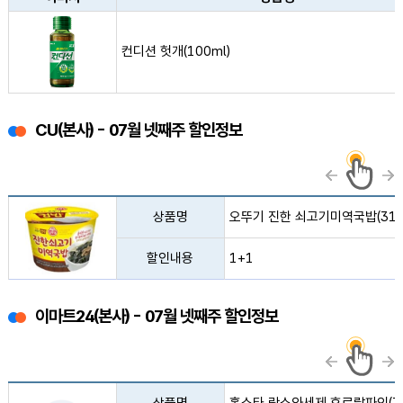
컨디션 헛개(100ml) 사진
컨디션 헛개(100ml)
CU(본사) - 07월 넷째주 할인정보
오뚜기 진한 쇠고기미역국밥(314g) 사진
상품명
오뚜기 진한 쇠고기미역국밥(314
할인내용
1+1
이마트24(본사) - 07월 넷째주 할인정보
홈스타 락스와세제 후로랄파인(750ml) 사진없음
상품명
홈스타 락스와세제 후로랄파인(75