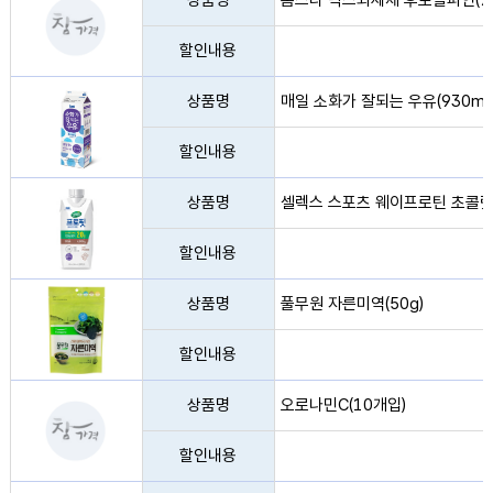
할인내용
매일 소화가 잘되는 우유(930ml) 사진
상품명
매일 소화가 잘되는 우유(930ml
할인내용
셀렉스 스포츠 웨이프로틴 초콜릿(330ml) 사진
상품명
셀렉스 스포츠 웨이프로틴 초콜릿(
할인내용
풀무원 자른미역(50g) 사진
상품명
풀무원 자른미역(50g)
할인내용
오로나민C(10개입) 사진없음
상품명
오로나민C(10개입)
할인내용
도브 뷰티 너리싱 바디워시(1L) 사진