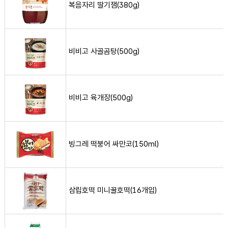
복음자리 딸기잼(380g)
비비고 사골곰탕(500g) 사진
비비고 사골곰탕(500g)
비비고 육개장(500g) 사진
비비고 육개장(500g)
빙그레 떡붕어 싸만코(150ml) 사진
빙그레 떡붕어 싸만코(150ml)
삼립호떡 미니꿀호떡(16개입) 사진
삼립호떡 미니꿀호떡(16개입)
서울우유 흰우유(1L) 사진