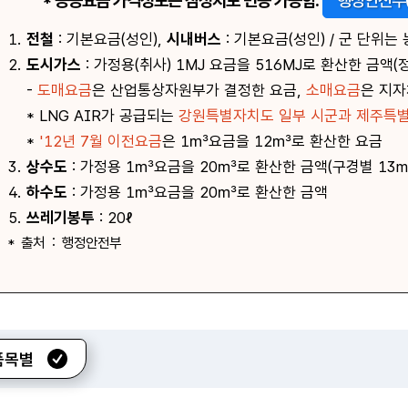
* 공공요금 가격정보는 잠정치로 변동 가능함.
행정안전부(
1.
전철
: 기본요금(성인),
시내버스
: 기본요금(성인) / 군 단위는
2.
도시가스
: 가정용(취사) 1MJ 요금을 516MJ로 환산한 금
-
도매요금
은 산업통상자원부가 결정한 요금,
소매요금
은 지자
* LNG AIR가 공급되는
강원특별자치도 일부 시군과 제주특
*
'12년 7월 이전요금
은 1㎥요금을 12㎥로 환산한 요금
3.
상수도
: 가정용 1㎥요금을 20㎥로 환산한 금액(구경별 13m
4.
하수도
: 가정용 1㎥요금을 20㎥로 환산한 금액
5.
쓰레기봉투
: 20ℓ
* 출처 : 행정안전부
품목별