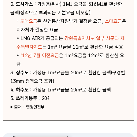
2.
도시가스
: 가정용(취사) 1MJ 요금을 516MJ로 환산한
금액(정액으로 부과되는 기본요금 미포함)
-
도매요금
은 산업통상자원부가 결정한 요금,
소매요금
은
지자체가 결정한 요금
* LNG AIR가 공급되는
강원특별자치도 일부 시군과 제
주특별자치도
는 1㎥ 요금을 12㎥로 환산한 요금 적용
*
'12년 7월 이전요금
은 1㎥요금을 12㎥로 환산한 요
금
3.
상수도
: 가정용 1㎥요금을 20㎥로 환산한 금액(구경별
13mm 정액요금 포함)
4.
하수도
: 가정용 1㎥요금을 20㎥로 환산한 금액
5.
쓰레기봉투
: 20ℓ
* 출처 : 행정안전부