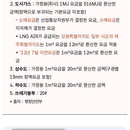
2.
도시가스
: 가정용(취사) 1MJ 요금을 516MJ로 환산한
금액(정액으로 부과되는 기본요금 미포함)
-
도매요금
은 산업통상자원부가 결정한 요금,
소매요금
은
지자체가 결정한 요금
* LNG AIR가 공급되는
강원특별자치도 일부 시군과 제
주특별자치도
는 1㎥ 요금을 12㎥로 환산한 요금 적용
*
'12년 7월 이전요금
은 1㎥요금을 12㎥로 환산한 요
금
3.
상수도
: 가정용 1㎥요금을 20㎥로 환산한 금액(구경별
13mm 정액요금 포함)
4.
하수도
: 가정용 1㎥요금을 20㎥로 환산한 금액
5.
쓰레기봉투
: 20ℓ
* 출처 : 행정안전부