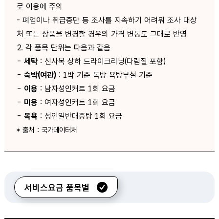
로 이용에 주의
- 폐업이나 취급중단 등 조사를 지속하기 어려워 조사 대상
처 또는 상품을 변경할 경우의 가격 변동도 그대로 반영
2. 각 품목 단위는 다음과 같음
-
세탁
: 신사복 상하 드라이크리닝(다림질 포함)
-
숙박(여관)
: 1박 기준 독방 욕탕부설 기준
-
이용
: 남자성인커트 1회 요금
-
미용
: 여자성인커트 1회 요금
-
목욕
: 성인일반대중탕 1회 요금
* 출처 : 국가데이터처
서비스요금 품목별
개인서비스요금 가격동향 검색 조건 선택 - 조회유형, 기간유형, 조회기간, 품목