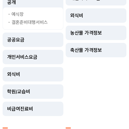
공개
예식장
외식비
결혼준비대행서비스
농산물 가격정보
공공요금
축산물 가격정보
개인서비스요금
외식비
학원/교습비
비급여진료비