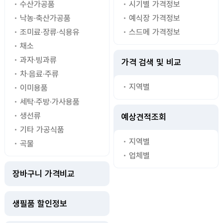
수산가공품
시기별 가격정보
낙농·축산가공품
예식장 가격정보
조미료·장류·식용유
스드메 가격정보
채소
과자·빙과류
가격 검색 및 비교
차·음료·주류
지역별
이미용품
세탁·주방·가사용품
생선류
예상견적조회
기타 가공식품
지역별
곡물
업체별
장바구니 가격비교
생필품 할인정보