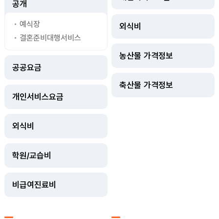
공개
예식장
외식비
결혼준비대행서비스
농산물 가격정보
공공요금
축산물 가격정보
개인서비스요금
외식비
학원/교습비
비급여진료비