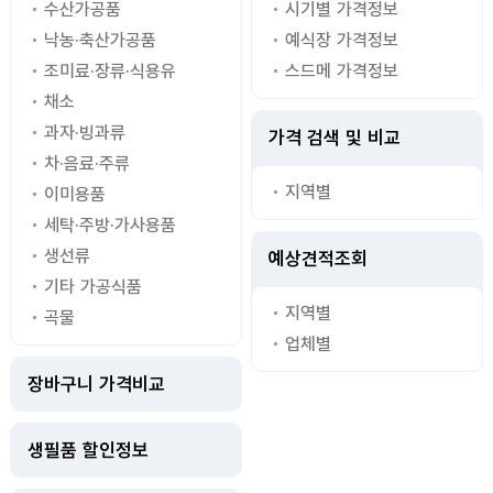
수산가공품
시기별 가격정보
낙농·축산가공품
예식장 가격정보
조미료·장류·식용유
스드메 가격정보
채소
과자·빙과류
가격 검색 및 비교
차·음료·주류
지역별
이미용품
세탁·주방·가사용품
생선류
예상견적조회
기타 가공식품
지역별
곡물
업체별
장바구니 가격비교
생필품 할인정보