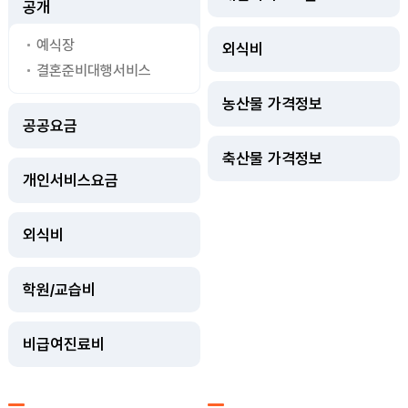
공개
예식장
외식비
결혼준비대행서비스
농산물 가격정보
공공요금
축산물 가격정보
개인서비스요금
외식비
학원/교습비
비급여진료비