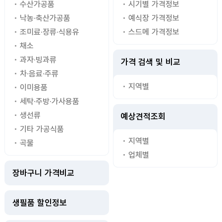
수산가공품
시기별 가격정보
낙농·축산가공품
예식장 가격정보
조미료·장류·식용유
스드메 가격정보
채소
과자·빙과류
가격 검색 및 비교
차·음료·주류
지역별
이미용품
세탁·주방·가사용품
생선류
예상견적조회
기타 가공식품
지역별
곡물
업체별
장바구니 가격비교
생필품 할인정보