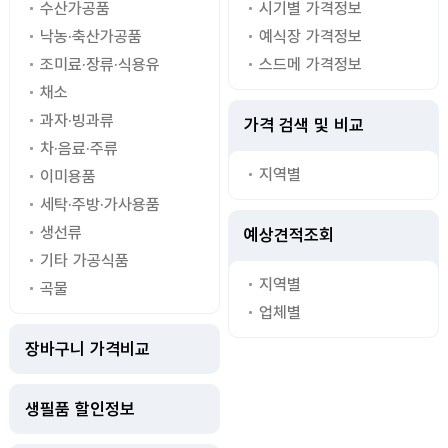
수산가공품
시기별 가격정보
낙농·축산가공품
예식장 가격정보
조미료·장류·식용유
스드메 가격정보
채소
과자·빙과류
가격 검색 및 비교
차·음료·주류
지역별
이미용품
세탁·주방·가사용품
생선류
예상견적조회
기타 가공식품
지역별
곡물
업체별
장바구니 가격비교
생필품 할인정보