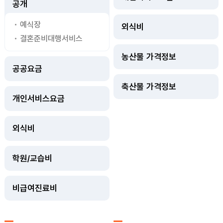
공개
예식장
외식비
결혼준비대행서비스
농산물 가격정보
공공요금
축산물 가격정보
개인서비스요금
외식비
학원/교습비
비급여진료비