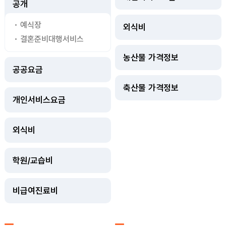
공개
예식장
외식비
결혼준비대행서비스
농산물 가격정보
공공요금
축산물 가격정보
개인서비스요금
외식비
학원/교습비
비급여진료비