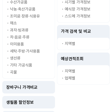
수산가공품
시기별 가격정보
낙농·축산가공품
예식장 가격정보
조미료·장류·식용유
스드메 가격정보
채소
과자·빙과류
가격 검색 및 비교
차·음료·주류
지역별
이미용품
세탁·주방·가사용품
생선류
예상견적조회
기타 가공식품
지역별
곡물
업체별
장바구니 가격비교
생필품 할인정보