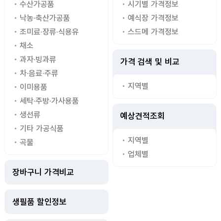
수산가공품
시기별 가격정보
낙농·축산가공품
예식장 가격정보
조미료·장류·식용유
스드메 가격정보
채소
과자·빙과류
가격 검색 및 비교
차·음료·주류
지역별
이미용품
세탁·주방·가사용품
생선류
예상견적조회
기타 가공식품
지역별
곡물
업체별
장바구니 가격비교
생필품 할인정보