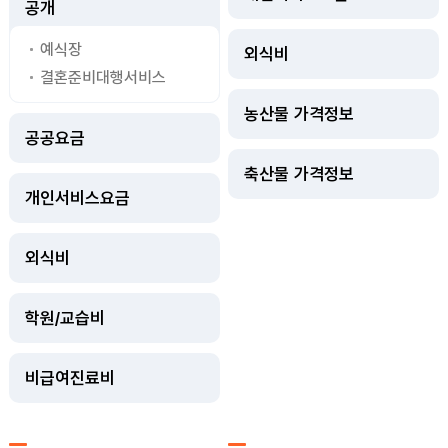
공개
예식장
외식비
결혼준비대행서비스
농산물 가격정보
공공요금
축산물 가격정보
개인서비스요금
외식비
학원/교습비
비급여진료비