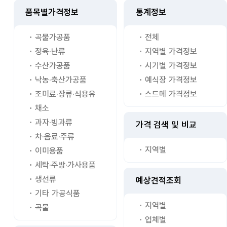
품목별가격정보
통계정보
곡물가공품
전체
정육·난류
지역별 가격정보
수산가공품
시기별 가격정보
낙농·축산가공품
예식장 가격정보
조미료·장류·식용유
스드메 가격정보
채소
과자·빙과류
가격 검색 및 비교
차·음료·주류
지역별
이미용품
세탁·주방·가사용품
생선류
예상견적조회
기타 가공식품
지역별
곡물
업체별