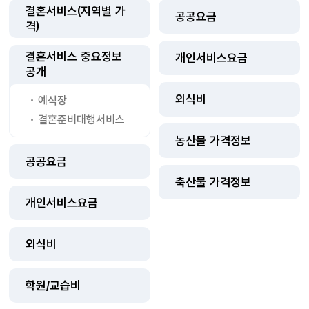
결혼서비스(지역별 가
공공요금
격)
결혼서비스 중요정보
개인서비스요금
공개
외식비
예식장
결혼준비대행서비스
농산물 가격정보
공공요금
축산물 가격정보
개인서비스요금
외식비
학원/교습비