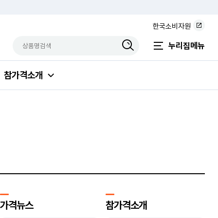
한국소비자원
상품명검색
검색상품입력
누리집메뉴
참가격소개
가격뉴스
참가격소개