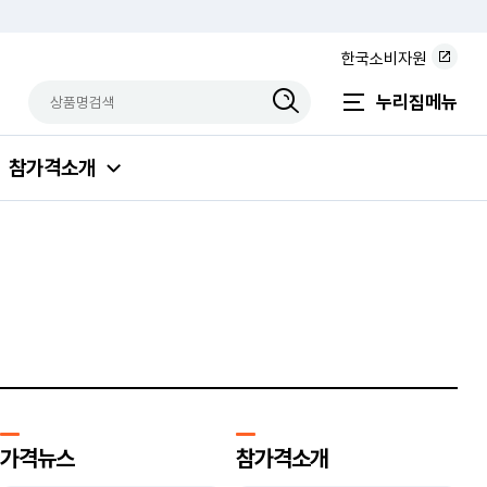
한국소비자원
상품명검색
검색상품입력
누리집메뉴
참가격소개
가격뉴스
참가격소개