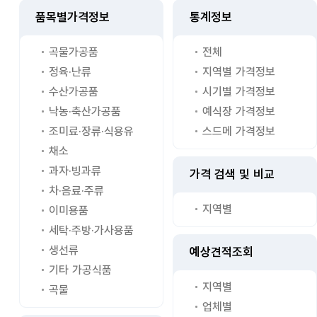
품목별가격정보
통계정보
곡물가공품
전체
정육·난류
지역별 가격정보
수산가공품
시기별 가격정보
낙농·축산가공품
예식장 가격정보
조미료·장류·식용유
스드메 가격정보
채소
과자·빙과류
가격 검색 및 비교
차·음료·주류
지역별
이미용품
세탁·주방·가사용품
생선류
예상견적조회
기타 가공식품
지역별
곡물
업체별