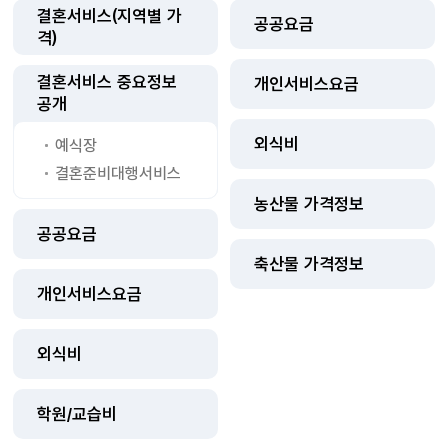
결혼서비스(지역별 가
공공요금
격)
결혼서비스 중요정보
개인서비스요금
공개
외식비
예식장
결혼준비대행서비스
농산물 가격정보
공공요금
축산물 가격정보
개인서비스요금
외식비
학원/교습비