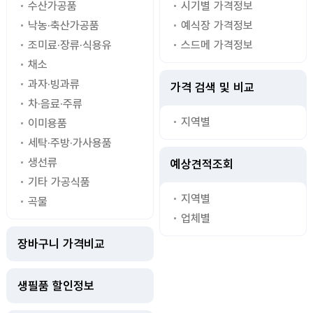
수산가공품
시기별 가격정보
낙농·축산가공품
예식장 가격정보
조미료·장류·식용유
스드메 가격정보
채소
과자·빙과류
가격 검색 및 비교
차·음료·주류
지역별
이미용품
세탁·주방·가사용품
생선류
예상견적조회
기타 가공식품
지역별
곡물
업체별
장바구니 가격비교
생필품 할인정보