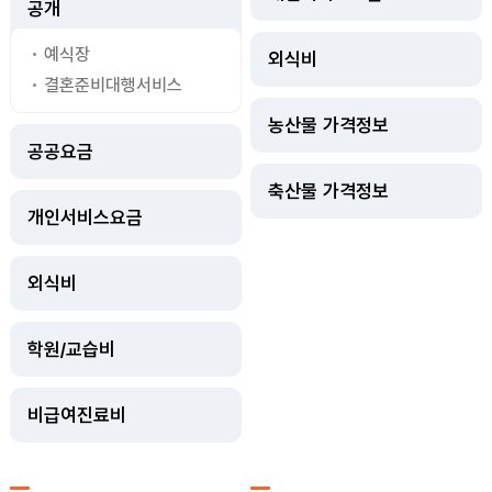
공개
예식장
외식비
결혼준비대행서비스
농산물 가격정보
공공요금
축산물 가격정보
개인서비스요금
외식비
학원/교습비
비급여진료비