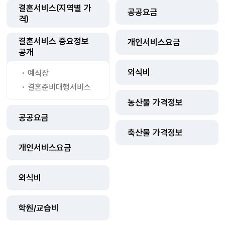
결혼서비스(지역별 가
공공요금
격)
결혼서비스 중요정보
개인서비스요금
공개
외식비
예식장
결혼준비대행서비스
농산물 가격정보
공공요금
축산물 가격정보
개인서비스요금
외식비
학원/교습비