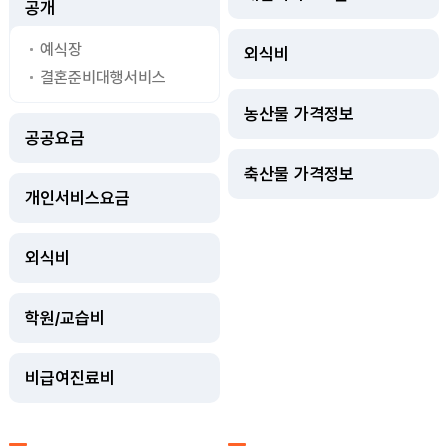
공개
예식장
외식비
결혼준비대행서비스
농산물 가격정보
공공요금
축산물 가격정보
개인서비스요금
외식비
학원/교습비
비급여진료비