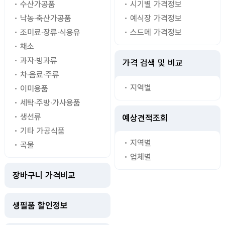
수산가공품
시기별 가격정보
낙농·축산가공품
예식장 가격정보
조미료·장류·식용유
스드메 가격정보
채소
과자·빙과류
가격 검색 및 비교
차·음료·주류
지역별
이미용품
세탁·주방·가사용품
생선류
예상견적조회
기타 가공식품
지역별
곡물
업체별
장바구니 가격비교
생필품 할인정보