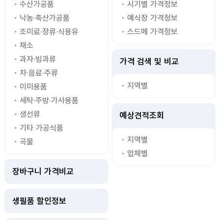
수산가공품
시기별 가격정보
낙농·축산가공품
예식장 가격정보
조미료·장류·식용유
스드메 가격정보
채소
과자·빙과류
가격 검색 및 비교
차·음료·주류
지역별
이미용품
세탁·주방·가사용품
생선류
예상견적조회
기타 가공식품
지역별
곡물
업체별
장바구니 가격비교
생필품 할인정보