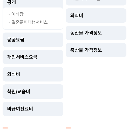
공개
예식장
외식비
결혼준비대행서비스
농산물 가격정보
공공요금
축산물 가격정보
개인서비스요금
외식비
학원/교습비
비급여진료비