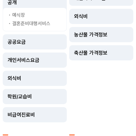
공개
예식장
외식비
결혼준비대행서비스
농산물 가격정보
공공요금
축산물 가격정보
개인서비스요금
외식비
학원/교습비
비급여진료비