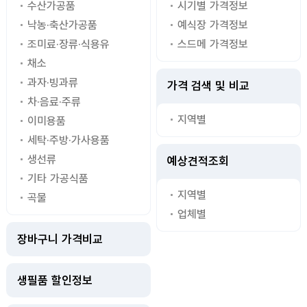
수산가공품
시기별 가격정보
낙농·축산가공품
예식장 가격정보
조미료·장류·식용유
스드메 가격정보
채소
과자·빙과류
가격 검색 및 비교
차·음료·주류
지역별
이미용품
세탁·주방·가사용품
생선류
예상견적조회
기타 가공식품
지역별
곡물
업체별
장바구니 가격비교
생필품 할인정보