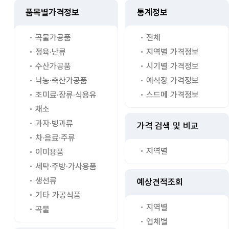
품목별가격정보
통계정보
곡물가공품
전체
정육·난류
지역별 가격정보
수산가공품
시기별 가격정보
낙농·축산가공품
예식장 가격정보
조미료·장류·식용유
스드메 가격정보
채소
과자·빙과류
가격 검색 및 비교
차·음료·주류
지역별
이미용품
세탁·주방·가사용품
생선류
예상견적조회
기타 가공식품
지역별
곡물
업체별