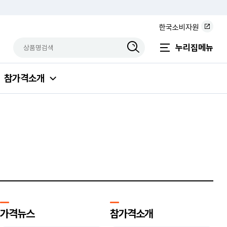
한국소비자원
상품명검색
검색상품입력
누리집메뉴
참가격소개
가격뉴스
참가격소개