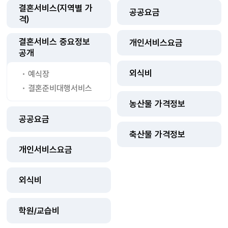
결혼서비스(지역별 가
공공요금
격)
결혼서비스 중요정보
개인서비스요금
공개
외식비
예식장
결혼준비대행서비스
농산물 가격정보
공공요금
축산물 가격정보
개인서비스요금
외식비
학원/교습비