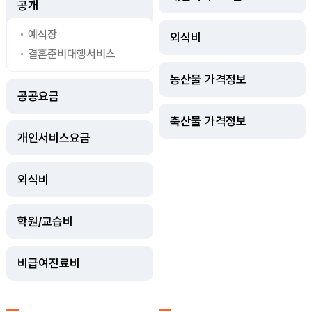
공개
예식장
외식비
결혼준비대행서비스
농산물 가격정보
공공요금
축산물 가격정보
개인서비스요금
외식비
학원/교습비
비급여진료비