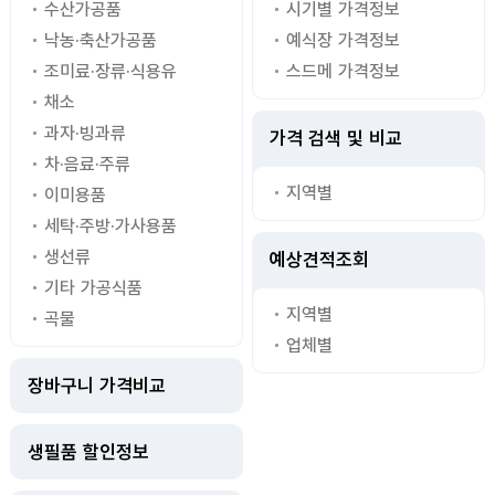
수산가공품
시기별 가격정보
낙농·축산가공품
예식장 가격정보
조미료·장류·식용유
스드메 가격정보
채소
과자·빙과류
가격 검색 및 비교
차·음료·주류
지역별
이미용품
세탁·주방·가사용품
생선류
예상견적조회
기타 가공식품
지역별
곡물
업체별
장바구니 가격비교
생필품 할인정보