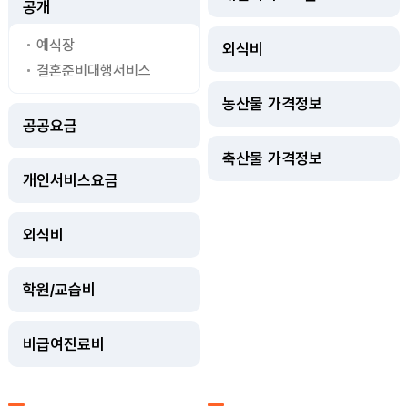
공개
예식장
외식비
결혼준비대행서비스
농산물 가격정보
공공요금
축산물 가격정보
개인서비스요금
외식비
학원/교습비
비급여진료비