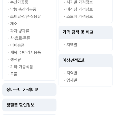
수산가공품
시기별 가격정보
낙농·축산가공품
예식장 가격정보
조미료·장류·식용유
스드메 가격정보
채소
과자·빙과류
가격 검색 및 비교
차·음료·주류
지역별
이미용품
세탁·주방·가사용품
생선류
예상견적조회
기타 가공식품
지역별
곡물
업체별
장바구니 가격비교
생필품 할인정보