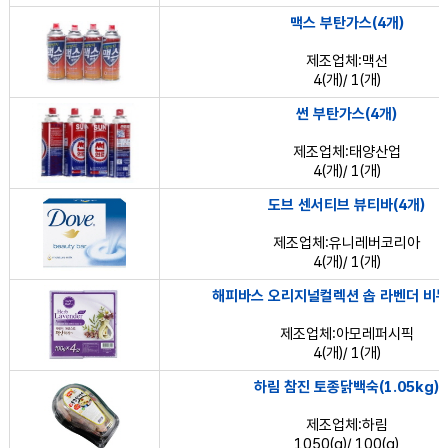
맥스 부탄가스(4개)
제조업체:맥선
4(개)/ 1(개)
썬 부탄가스(4개)
제조업체:태양산업
4(개)/ 1(개)
도브 센서티브 뷰티바(4개)
제조업체:유니레버코리아
4(개)/ 1(개)
해피바스 오리지널컬렉션 솝 라벤더 비누
제조업체:아모레퍼시픽
4(개)/ 1(개)
하림 참진 토종닭백숙(1.05kg)
제조업체:하림
1050(g)/ 100(g)