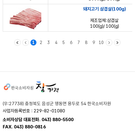
돼지고기 삼겹살(100g)
제조업체:삼겹살
100(g)/ 100(g)
1
2
3
4
5
6
7
8
9
10
사이트정보
(우:27738) 충청북도 음성군 맹동면 용두로 54 한국소비자원
사업자등록번호 : 229-82-01080
소비자상담 대표전화. 043) 880-5500
FAX. 043) 880-0816