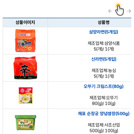
상품정보 목록 - 상품이미지, 상품명, 분류
상품이미지
상품명
삼양라면(5개입)
제조업체:삼양식품
5(개)/ 1(개)
신라면(5개입)
제조업체:농심
5(개)/ 1(개)
오뚜기 크림스프(80g)
제조업체:오뚜기
80(g)/ 10(g)
해표 순창궁 양념쌈장(500g)
제조업체:사조산업
500(g)/ 100(g)