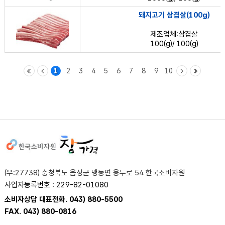
돼지고기 삼겹살(100g)
제조업체:삼겹살
100(g)/ 100(g)
1
2
3
4
5
6
7
8
9
10
사이트정보
(우:27738) 충청북도 음성군 맹동면 용두로 54 한국소비자원
사업자등록번호 : 229-82-01080
소비자상담 대표전화. 043) 880-5500
FAX. 043) 880-0816