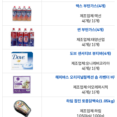
맥스 부탄가스(4개)
제조업체:맥선
4(개)/ 1(개)
썬 부탄가스(4개)
제조업체:태양산업
4(개)/ 1(개)
도브 센서티브 뷰티바(4개)
제조업체:유니레버코리아
4(개)/ 1(개)
해피바스 오리지널컬렉션 솝 라벤더 비누
제조업체:아모레퍼시픽
4(개)/ 1(개)
하림 참진 토종닭백숙(1.05kg)
제조업체:하림
1050(g)/ 100(g)