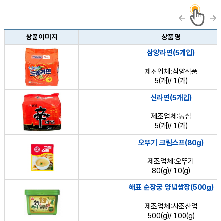
상품정보 목록 - 상품이미지, 상품명, 분류
상품이미지
상품명
삼양라면(5개입)
제조업체:삼양식품
5(개)/ 1(개)
신라면(5개입)
제조업체:농심
5(개)/ 1(개)
오뚜기 크림스프(80g)
제조업체:오뚜기
80(g)/ 10(g)
해표 순창궁 양념쌈장(500g)
제조업체:사조산업
500(g)/ 100(g)