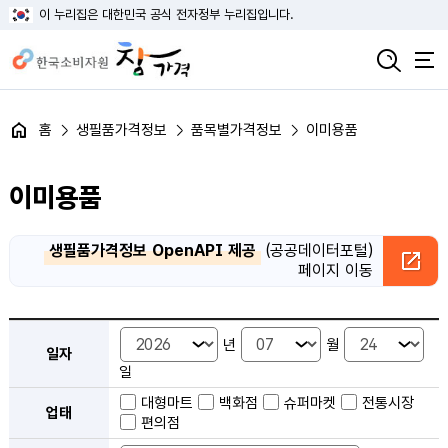
이 누리집은 대한민국 공식 전자정부 누리집입니다.
홈
생필품가격정보
품목별가격정보
이미용품
이미용품
생필품가격정보 OpenAPI 제공
(공공데이터포털)
페이지 이동
품목별 가격정보 검색 - 일자, 업태, 지역, 판매점, 품목, 상품 안내
년
월
일자
일
대형마트
백화점
슈퍼마켓
전통시장
업태
편의점