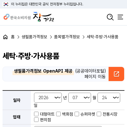
이 누리집은 대한민국 공식 전자정부 누리집입니다.
홈
생필품가격정보
품목별가격정보
세탁·주방·가사용품
세탁·주방·가사용품
생필품가격정보 OpenAPI 제공
(공공데이터포털)
페이지 이동
품목별 가격정보 검색 - 일자, 업태, 지역, 판매점, 품목, 상품 안내
년
월
일자
일
대형마트
백화점
슈퍼마켓
전통시장
업태
편의점