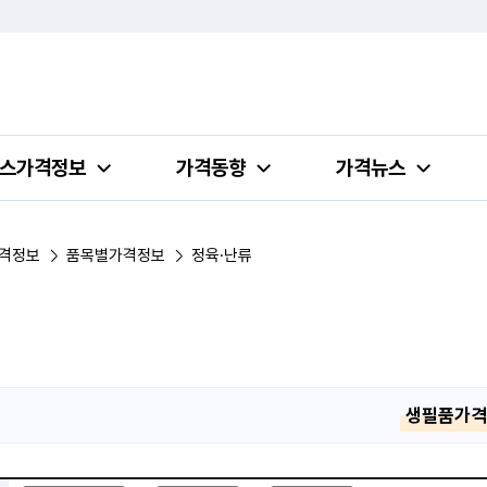
스가격정보
가격동향
가격뉴스
격정보
품목별가격정보
정육·난류
생필품가격정
품목별 가격정보 검색 - 일자, 업태, 지역, 판매점, 품목, 상품 안내