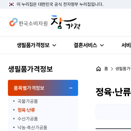
이 누리집은 대한민국 공식 전자정부 누리집입니다.
생필품가격정보
결혼서비스
서비
생필품가격정보
홈
생필품가
품목별가격정보
정육·난류
곡물가공품
정육·난류
수산가공품
낙농·축산가공품