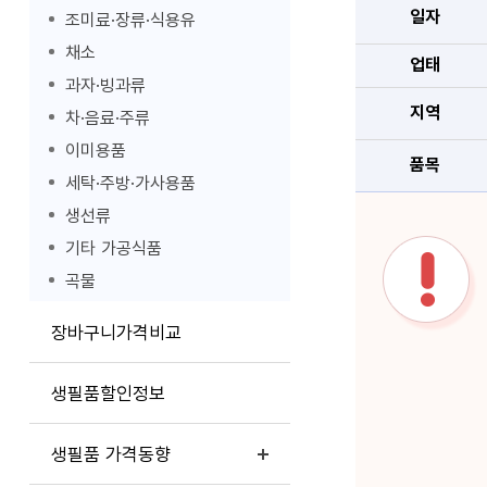
일자
조미료·장류·식용유
채소
업태
과자·빙과류
지역
차·음료·주류
이미용품
품목
세탁·주방·가사용품
생선류
기타 가공식품
곡물
장바구니가격비교
생필품할인정보
생필품 가격동향