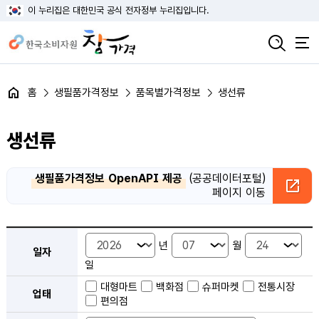
이 누리집은 대한민국 공식 전자정부 누리집입니다.
홈
생필품가격정보
품목별가격정보
생선류
생선류
생필품가격정보 OpenAPI 제공
(공공데이터포털)
페이지 이동
품목별 가격정보 검색 - 일자, 업태, 지역, 판매점, 품목, 상품 안내
년
월
일자
일
대형마트
백화점
슈퍼마켓
전통시장
업태
편의점