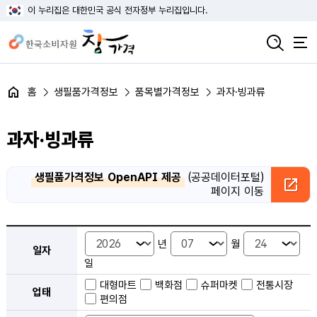
이 누리집은 대한민국 공식 전자정부 누리집입니다.
홈
생필품가격정보
품목별가격정보
과자·빙과류
과자·빙과류
생필품가격정보 OpenAPI 제공
(공공데이터포털)
페이지 이동
품목별 가격정보 검색 - 일자, 업태, 지역, 판매점, 품목, 상품 안내
년
월
일자
일
대형마트
백화점
슈퍼마켓
전통시장
업태
편의점