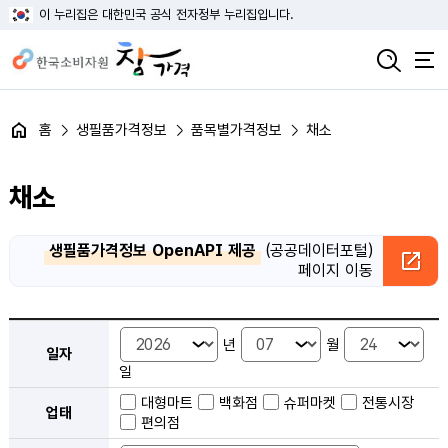
이 누리집은 대한민국 공식 전자정부 누리집입니다.
홈
생필품가격정보
품목별가격정보
채소
채소
생필품가격정보 OpenAPI 제공
(공공데이터포털)
페이지 이동
품목별 가격정보 검색 - 일자, 업태, 지역, 판매점, 품목, 상품 안내
년
월
일자
일
대형마트
백화점
슈퍼마켓
전통시장
업태
편의점