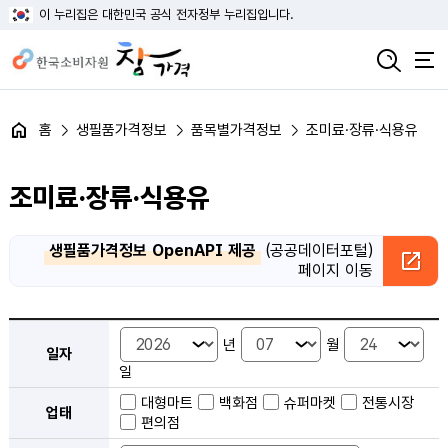
이 누리집은 대한민국 공식 전자정부 누리집입니다.
홈
생필품가격정보
품목별가격정보
조미료·장류·식용유
조미료·장류·식용유
생필품가격정보 OpenAPI 제공
(공공데이터포털)
페이지 이동
품목별 가격정보 검색 - 일자, 업태, 지역, 판매점, 품목, 상품 안내
년
월
일자
일
대형마트
백화점
슈퍼마켓
전통시장
업태
편의점