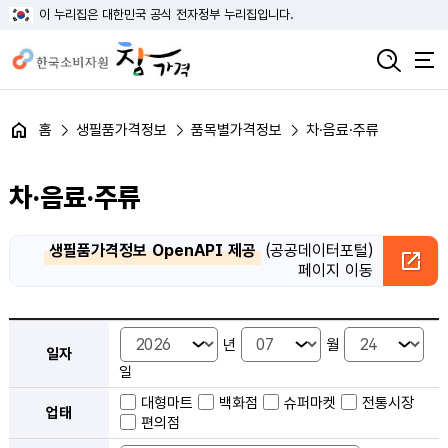
이 누리집은 대한민국 공식 전자정부 누리집입니다.
홈
생필품가격정보
품목별가격정보
차·음료·주류
차·음료·주류
생필품가격정보 OpenAPI 제공
(공공데이터포털)
페이지 이동
품목별 가격정보 검색 - 일자, 업태, 지역, 판매점, 품목, 상품 안내
년
월
일자
일
대형마트
백화점
슈퍼마켓
전통시장
업태
편의점