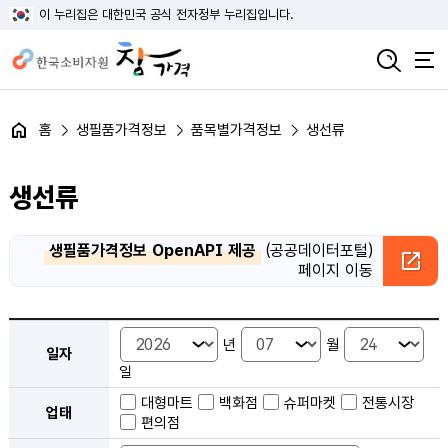
이 누리집은 대한민국 공식 전자정부 누리집입니다.
홈
생필품가격정보
품목별가격정보
생선류
생선류
생필품가격정보 OpenAPI 제공
(공공데이터포털)
페이지 이동
품목별 가격정보 검색 - 일자, 업태, 지역, 판매점, 품목, 상품 안내
년
월
일자
일
대형마트
백화점
슈퍼마켓
전통시장
업태
편의점