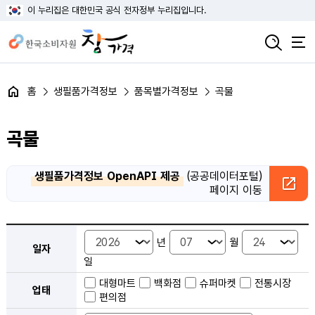
이 누리집은 대한민국 공식 전자정부 누리집입니다.
홈
생필품가격정보
품목별가격정보
곡물
곡물
생필품가격정보 OpenAPI 제공
(공공데이터포털)
페이지 이동
품목별 가격정보 검색 - 일자, 업태, 지역, 판매점, 품목, 상품 안내
년
월
일자
일
대형마트
백화점
슈퍼마켓
전통시장
업태
편의점