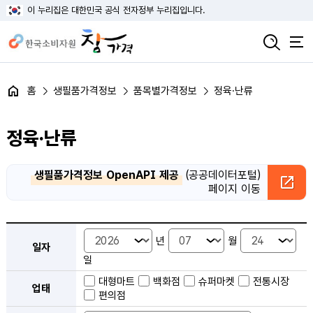
이 누리집은 대한민국 공식 전자정부 누리집입니다.
홈
생필품가격정보
품목별가격정보
정육·난류
정육·난류
생필품가격정보 OpenAPI 제공
(공공데이터포털)
페이지 이동
품목별 가격정보 검색 - 일자, 업태, 지역, 판매점, 품목, 상품 안내
년
월
일자
일
대형마트
백화점
슈퍼마켓
전통시장
업태
편의점