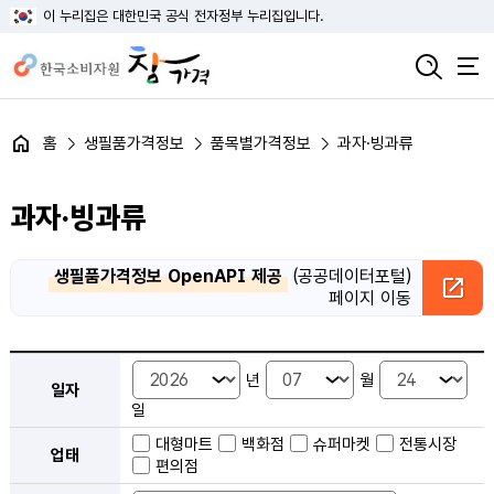
이 누리집은 대한민국 공식 전자정부 누리집입니다.
홈
생필품가격정보
품목별가격정보
과자·빙과류
과자·빙과류
생필품가격정보 OpenAPI 제공
(공공데이터포털)
페이지 이동
품목별 가격정보 검색 - 일자, 업태, 지역, 판매점, 품목, 상품 안내
년
월
일자
일
대형마트
백화점
슈퍼마켓
전통시장
업태
편의점