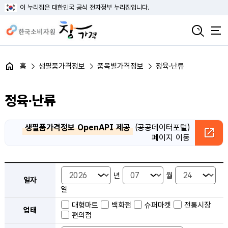
이 누리집은 대한민국 공식 전자정부 누리집입니다.
홈
생필품가격정보
품목별가격정보
정육·난류
정육·난류
생필품가격정보 OpenAPI 제공
(공공데이터포털)
페이지 이동
품목별 가격정보 검색 - 일자, 업태, 지역, 판매점, 품목, 상품 안내
년
월
일자
일
대형마트
백화점
슈퍼마켓
전통시장
업태
편의점