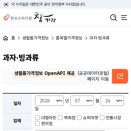
이 누리집은 대한민국 공식 전자정부 누리집입니다.
홈
생필품가격정보
품목별가격정보
과자·빙과류
과자·빙과류
생필품가격정보 OpenAPI 제공
(공공데이터포털)
페이지 이동
품목별 가격정보 검색 - 일자, 업태, 지역, 판매점, 품목, 상품 안내
년
월
일자
일
대형마트
백화점
슈퍼마켓
전통시장
업태
편의점